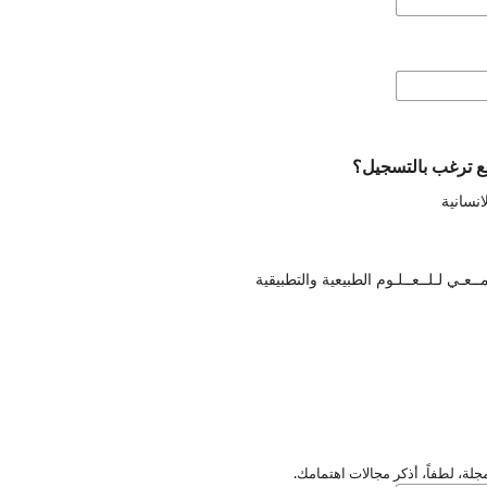
ع ترغب بالتسجيل؟
نسانية
امــعـي لـلــعــلـوم الطبيعية والتطبيقية
لة، لطفاً، أذكر مجالات اهتمامك.